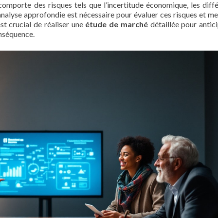
comporte des risques tels que l’incertitude économique, les diff
 analyse approfondie est nécessaire pour évaluer ces risques et me
est crucial de réaliser une
étude de marché
détaillée pour antici
onséquence.