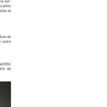
la sur-
ication
tion et
lyse de
e votre
bilité.
érir de