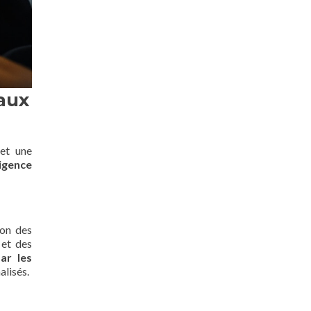
aux
et une
ligence
ion des
 et des
ar les
alisés.