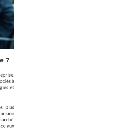
e ?
eprise.
ociés à
gies et
es plus
xpansion
marché.
ace aux