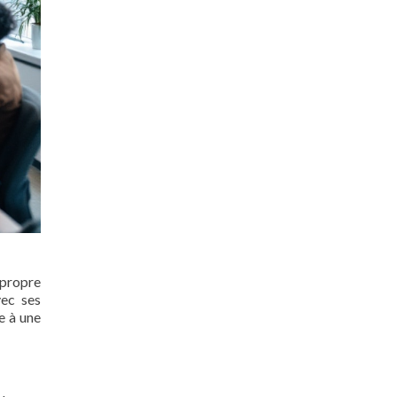
 propre
vec ses
e à une