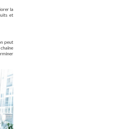
orer la
uits et
on peut
a chaîne
erminer