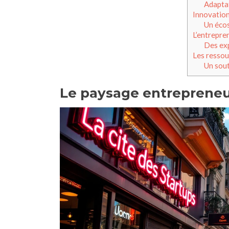
Adaptat
Innovation
Un écos
L’entrepre
Des exp
Les ressou
Un sout
Le paysage entrepreneur