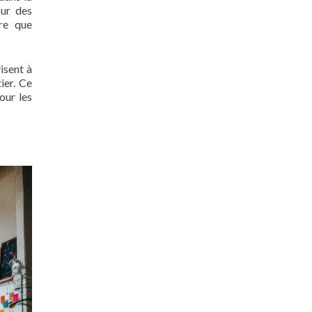
sur des
tre que
isent à
ier. Ce
our les