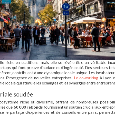
e riche en traditions, mais elle se révèle être un véritable inc
tartups qui font preuve d’audace et d’ingéniosité. Des secteurs tels
spèrent, contribuant à une dynamique locale unique. Les incubateurs
ns l’émergence de nouvelles entreprises.
Le coworking
à Lyon e
mie locale qui stimule les échanges et les synergies entre entrepren
iale soudée
cosystème riche et diversifié, offrant de nombreuses possibil
lles que
60 000 rebonds
fournissent un soutien crucial aux entrep
e le partage d’expériences et de conseils entre pairs, permett