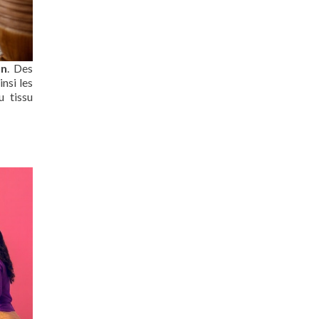
on
. Des
nsi les
u tissu