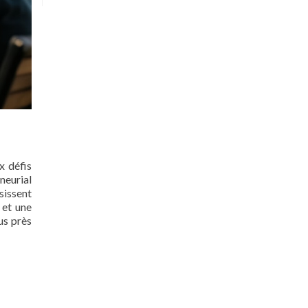
x défis
neurial
ssissent
 et une
us près