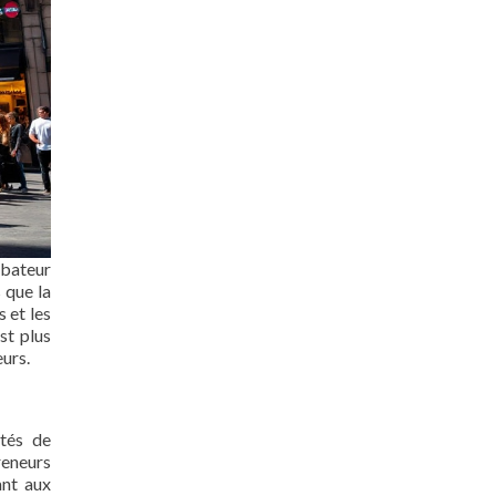
ubateur
 que la
 et les
st plus
eurs.
ités de
reneurs
ant aux