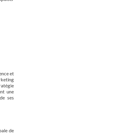
ence et
rketing
tratégie
ent une
 de ses
bale de