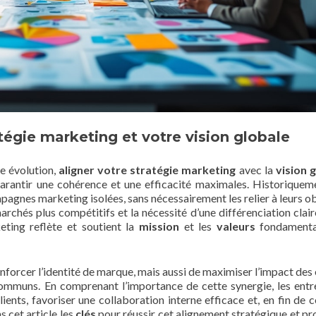
atégie marketing et votre vision globale
e évolution,
aligner votre stratégie marketing
avec la
vision 
garantir une cohérence et une efficacité maximales. Historiqueme
pagnes marketing isolées, sans nécessairement les relier à leurs ob
chés plus compétitifs et la nécessité d’une différenciation claire,
eting reflète et soutient la
mission
et les
valeurs
fondamenta
orcer l’identité de marque, mais aussi de maximiser l’impact des 
communs. En comprenant l’importance de cette synergie, les entr
ents, favoriser une collaboration interne efficace et, en fin de 
 cet article les
clés
pour réussir cet alignement stratégique et pr