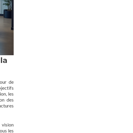
la
pour de
jectifs
on, les
ion des
uctures
 vision
ous les