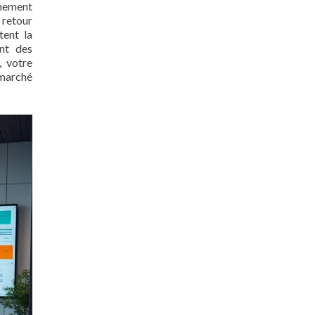
gnement
 retour
tent la
ant des
, votre
 marché