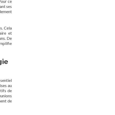
Pour ce
iant ses
ulement
s. Cela
aire et
uns. De
amplifie
gie
sentiel
ises au
tifs de
éunions
ment de