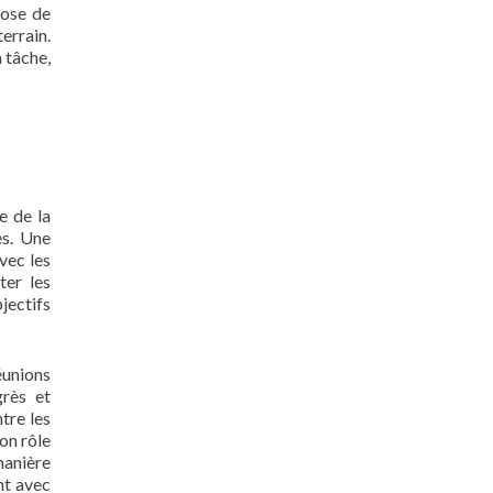
pose de
terrain.
 tâche,
e de la
es. Une
vec les
ter les
jectifs
éunions
grès et
tre les
on rôle
anière
nt avec