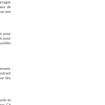
artager
eaux de
cun une
ne pour
ls pour
uvelles
lement,
ontrent
our des
eils et
aux. Ce