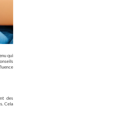
enu qui
onseils
fluence
ent des
s. Cela