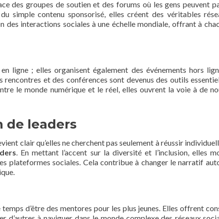
ace des groupes de soutien et des forums où les gens peuvent p
à du simple contenu sponsorisé, elles créent des véritables rés
n des interactions sociales à une échelle mondiale, offrant à cha
en ligne ; elles organisent également des événements hors lig
s rencontres et des conférences sont devenus des outils essentie
ntre le monde numérique et le réel, elles ouvrent la voie à de no
 de leaders
vient clair qu’elles ne cherchent pas seulement à réussir individuel
aders
. En mettant l’accent sur la diversité et l’inclusion, elles m
les plateformes sociales. Cela contribue à changer le narratif aut
ique.
mps d’être des mentores pour les plus jeunes. Elles offrent cons
der d’autres à naviguer dans le monde complexe des réseaux soci