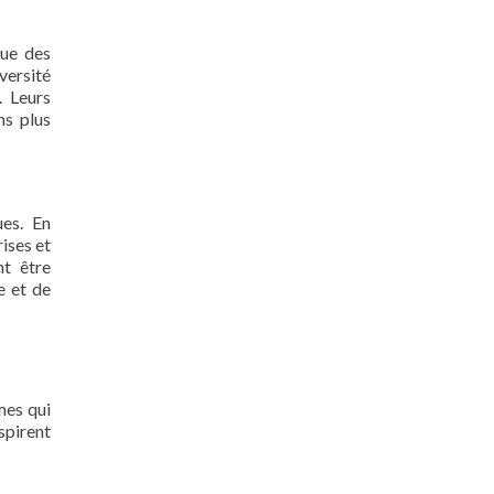
que des
iversité
. Leurs
ns plus
ues. En
ises et
nt être
e et de
mes qui
spirent