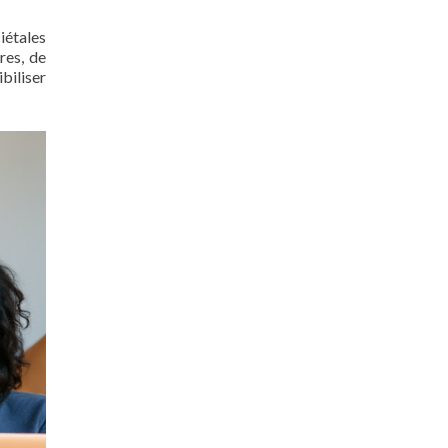
iétales
res, de
biliser