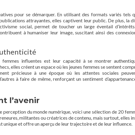
tives pour se démarquer. En utilisant des formats variés tels 
publications attrayantes, elles captivent leur public. De plus, la d
tivisme social, permet de toucher un large éventail d’intérêts
contribuent à humaniser leur image, suscitant ainsi des connexio
uthenticité
es femmes influentes est leur capacité à se montrer authentiq
échecs, elles créent un espace où les jeunes femmes se sentent compr
rement précieuse à une époque où les attentes sociales peuve
 d’autres à faire de même, renforçant un sentiment d’appartenanc
t l’avenir
tre perception du monde numérique, voici une sélection de 20 fem
eneures, militantes ou créatrices de contenu, mais surtout, elles in
t unique et offre un aperçu de leur trajectoire et de leur influence.