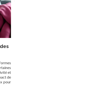
 des
formes
rtaines
vité et
mpact de
ix pour