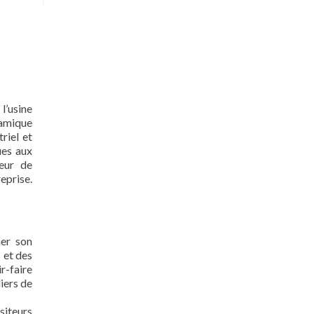
l’usine
namique
riel et
ues aux
teur de
eprise.
mer son
 et des
ir-faire
liers de
siteurs