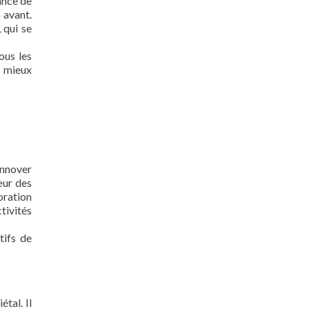
ance de
 avant.
 qui se
ous les
t mieux
innover
œur des
oration
tivités
tifs de
tal. Il