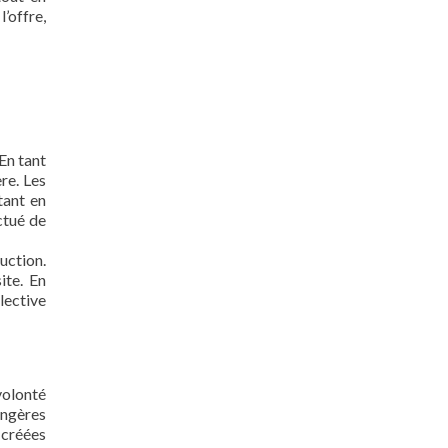
l’offre,
En tant
re. Les
tant en
ctué de
uction.
ite. En
lective
volonté
angères
 créées