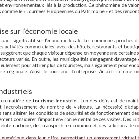
et environnementaux liés à la production. Ce phénomène de valor
 comme le « Journées Européennes du Patrimoine » et des rencont
se sur l’économie locale
mpact significatif sur l’économie locale. Les communes proches de
 activités commerciales, avec des hôtels, restaurants et boutiq
des suggèrent que chaque visiteur dépense en moyenne une certaine
ecteurs variés. En outre, les municipalités s’engagent davantage 
n seulement pour attirer plus de touristes, mais également pour enc
ire régionale. Ainsi, le tourisme d’entreprise s’inscrit comme un
industriels
s en matière de
tourisme industriel
. L’un des défis est de maint
et l’accroissement du nombre de visiteurs. La nécessité d’adap
ts sans altérer les conditions de sécurité et de fonctionnement des
lement considérer l’impact environnemental de ces visites. Des init
preinte carbone, des transports en commun et des solutions de m
 le numérique dans leur offre, permettant un engagement virtuel 