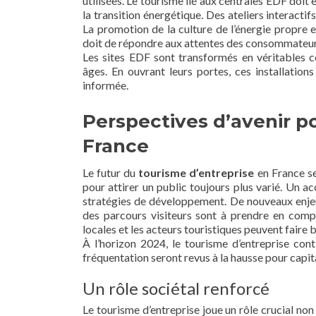
utilisées. Le tourisme lié aux centrales EDF doit
la transition énergétique. Des ateliers interacti
La promotion de la culture de l’énergie propre e
doit de répondre aux attentes des consommateur
Les sites EDF sont transformés en véritables 
âges. En ouvrant leurs portes, ces installatio
informée.
Perspectives d’avenir po
France
Le futur du
tourisme d’entreprise
en France se
pour attirer un public toujours plus varié. Un a
stratégies de développement. De nouveaux enjeux li
des parcours visiteurs sont à prendre en compte.
locales et les acteurs touristiques peuvent faire bo
À l’horizon 2024, le tourisme d’entreprise cont
fréquentation seront revus à la hausse pour capit
Un rôle sociétal renforcé
Le tourisme d’entreprise joue un rôle crucial non