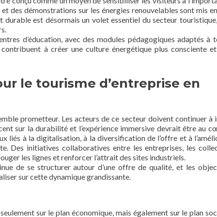
 être conçu comme un moyen de sensibiliser les visiteurs à l’import
fs et des démonstrations sur les énergies renouvelables sont mis en
t durable est désormais un volet essentiel du secteur touristique,
s.
centres d’éducation, avec des modules pédagogiques adaptés à t
ns contribuent à créer une culture énergétique plus consciente e
ur le tourisme d’entreprise en
mble prometteur. Les acteurs de ce secteur doivent continuer à 
ccent sur la durabilité et l’expérience immersive devrait être au c
és à la digitalisation, à la diversification de l’offre et à l’améli
 Des initiatives collaboratives entre les entreprises, les collec
uger les lignes et renforcer l’attrait des sites industriels.
inue de se structurer autour d’une offre de qualité, et les objec
aliser sur cette dynamique grandissante.
 seulement sur le plan économique, mais également sur le plan socié