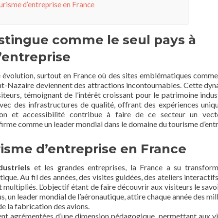
ourisme d’entreprise en France
istingue comme le seul pays à
’entreprise
ne évolution, surtout en France où des sites emblématiques comme 
aint-Nazaire deviennent des attractions incontournables. Cette dy
teurs, témoignant de l’intérêt croissant pour le patrimoine indust
ec des infrastructures de qualité, offrant des expériences uniq
ation et accessibilité contribue à faire de ce secteur un vec
firme comme un leader mondial dans le domaine du tourisme d’entr
sme d’entreprise en France
dustriels
et les grandes entreprises, la France a su transfor
ue. Au fil des années, des visites guidées, des ateliers interactifs
multipliés. L’objectif étant de faire découvrir aux visiteurs le savo
bus, un leader mondial de l’aéronautique, attire chaque année des mil
e la fabrication des avions.
nt agrémentées d’une dimension pédagogique, permettant aux vi