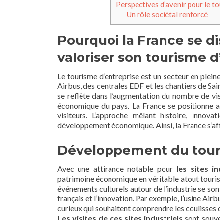
Perspectives d’avenir pour le t
Un rôle sociétal renforcé
Pourquoi la France se d
valoriser son tourisme d
Le tourisme d’entreprise est un secteur en plei
Airbus, des centrales EDF et les chantiers de S
se reflète dans l’augmentation du nombre de visi
économique du pays. La France se positionne av
visiteurs. L’approche mêlant histoire, innov
développement économique. Ainsi, la France s’af
Développement du touri
Avec une attirance notable pour
les sites in
patrimoine économique en véritable atout touristiq
événements culturels autour de l’industrie se sont 
français et l’innovation. Par exemple, l’usine Air
curieux qui souhaitent comprendre les coulisses d
Les visites de ces sites industriels
sont souve