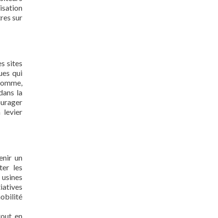
isation
res sur
s sites
ues qui
 somme,
dans la
ourager
 levier
enir un
ter les
 usines
iatives
obilité
tout en