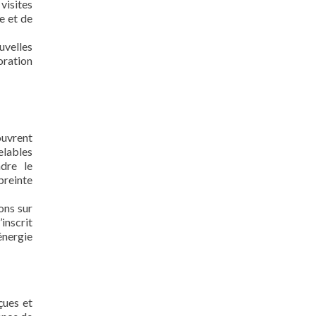
visites
e et de
uvelles
oration
ouvrent
elables
dre le
preinte
ons sur
inscrit
énergie
çues et