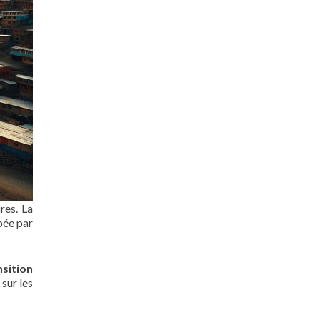
res. La
bée par
nsition
sur les