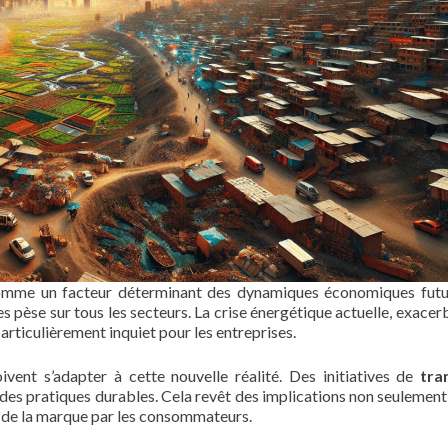
 comme un facteur déterminant des dynamiques économiques futu
s pèse sur tous les secteurs. La crise énergétique actuelle, exacer
 particulièrement inquiet pour les entreprises.
vent s’adapter à cette nouvelle réalité. Des initiatives de
tra
 des pratiques durables. Cela revêt des implications non seulement 
n de la marque par les consommateurs.