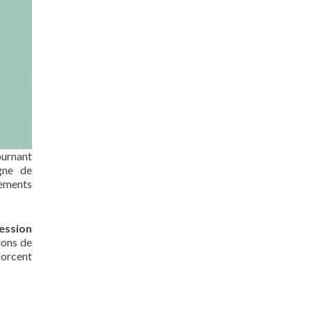
ournant
agne de
gements
ession
ions de
orcent