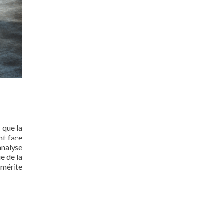
 que la
nt face
analyse
e de la
 mérite