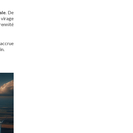
ale
. De
 virage
érennité
 accrue
in.