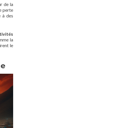
r de la
e perte
e à des
tivités
omme la
rent le
ue