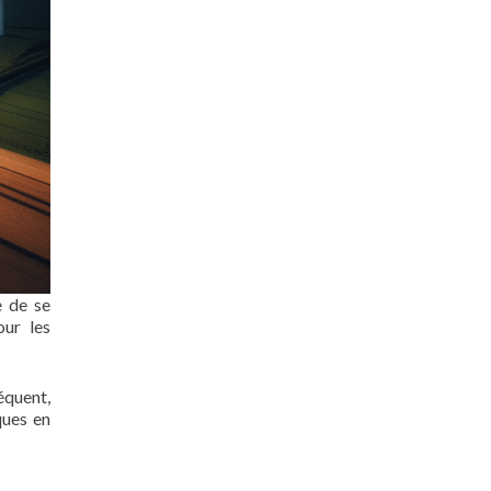
e de se
our les
séquent,
ques en