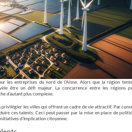
ur les entreprises du nord de l’Aisne. Alors que la région tent
révèle être un défi majeur. La concurrence entre les régions p
che d’autant plus complexe.
privilégier les villes qui offrent un cadre de vie attractif. Par con
éduire ces talents. Ceci peut passer par la mise en place de politi
initiatives d’implication citoyenne.
alents