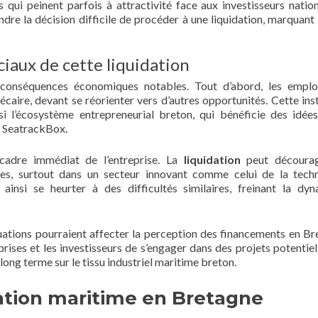
 qui peinent parfois à attractivité face aux investisseurs natio
dre la décision difficile de procéder à une liquidation, marquant 
iaux de cette liquidation
 conséquences économiques notables. Tout d’abord, les emplo
écaire, devant se réorienter vers d’autres opportunités. Cette inst
i l’écosystème entrepreneurial breton, qui bénéficie des idée
e SeatrackBox.
adre immédiat de l’entreprise. La
liquidation
peut décourag
tives, surtout dans un secteur innovant comme celui de la tech
 ainsi se heurter à des difficultés similaires, freinant la dy
uations pourraient affecter la perception des financements en Br
prises et les investisseurs de s’engager dans des projets potentie
 long terme sur le tissu industriel maritime breton.
ation maritime en Bretagne