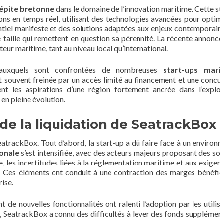
épite bretonne
dans le domaine de l’innovation maritime. Cette s
ns en temps réel, utilisant des technologies avancées pour optim
ntiel manifeste et des solutions adaptées aux enjeux contemporain
de taille qui remettent en question sa pérennité. La récente annonc
teur maritime, tant au niveau local qu’international.
s auxquels sont confrontées de nombreuses
start-ups mar
st souvent freinée par un accès limité au financement et une conc
nt les aspirations d’une région fortement ancrée dans l’explo
en pleine évolution.
de la liquidation de SeatrackBox
SeatrackBox. Tout d’abord, la start-up a dû faire face à un enviro
onale
s’est intensifiée, avec des acteurs majeurs proposant des so
te, les incertitudes liées à la réglementation maritime et aux exige
. Ces éléments ont conduit à une contraction des marges bénéfic
rise.
 de nouvelles fonctionnalités ont ralenti l’adoption par les utilis
nt, SeatrackBox a connu des difficultés à lever des fonds supplémen