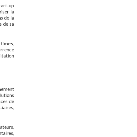
tart-up
iser la
s de la
e de sa
itimes
,
urrence
itation
nnement
lutions
nces de
iaires,
ateurs,
taires,