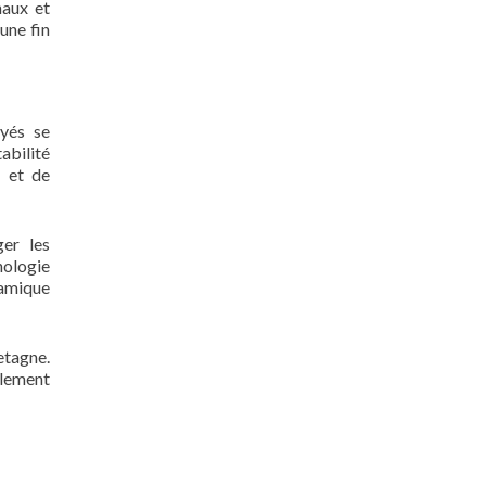
naux et
une fin
yés se
abilité
s et de
er les
nologie
namique
etagne.
llement