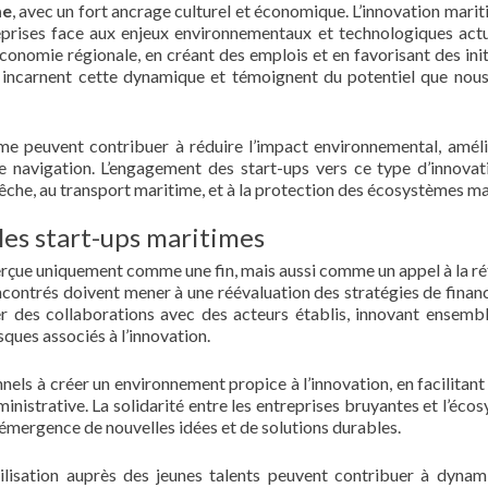
me
, avec un fort ancrage culturel et économique. L’innovation marit
reprises face aux enjeux environnementaux et technologiques actu
économie régionale, en créant des emplois et en favorisant des init
incarnent cette dynamique et témoignent du potentiel que nou
ime peuvent contribuer à réduire l’impact environnemental, améli
e navigation. L’engagement des start-ups vers ce type d’innovat
a pêche, au transport maritime, et à la protection des écosystèmes ma
les start-ups maritimes
erçue uniquement comme une fin, mais aussi comme un appel à la ré
encontrés doivent mener à une réévaluation des stratégies de fina
rer des collaborations avec des acteurs établis, innovant ensemb
ques associés à l’innovation.
onnels à créer un environnement propice à l’innovation, en facilitant
inistrative. La solidarité entre les entreprises bruyantes et l’éco
’émergence de nouvelles idées et de solutions durables.
ibilisation auprès des jeunes talents peuvent contribuer à dynam