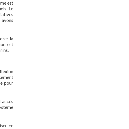
ime est
els. Le
iatives
s avons
orer la
ion est
rins.
flexion
ncement
le pour
 l’accès
système
iser ce