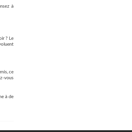
ensez à
ir ? Le
voluent
mis, ce
ez-vous
ne à de