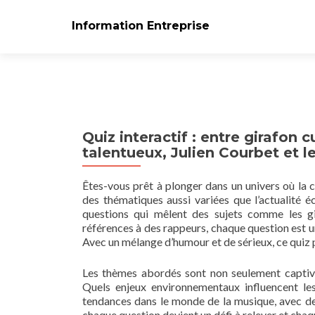
Information Entreprise
Quiz interactif : entre girafon 
talentueux, Julien Courbet et l
Êtes-vous prêt à plonger dans un univers où la c
des thématiques aussi variées que l’actualité 
questions qui mêlent des sujets comme les gi
références à des rappeurs, chaque question est u
Avec un mélange d’humour et de sérieux, ce quiz p
Les thèmes abordés sont non seulement captiv
Quels enjeux environnementaux influencent le
tendances dans le monde de la musique, avec des
chaque question devient un défi à relever et chaq