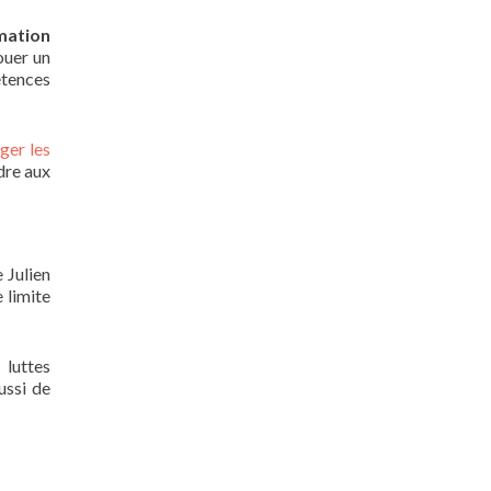
mation
ouer un
étences
ger les
dre aux
 Julien
e limite
 luttes
ussi de