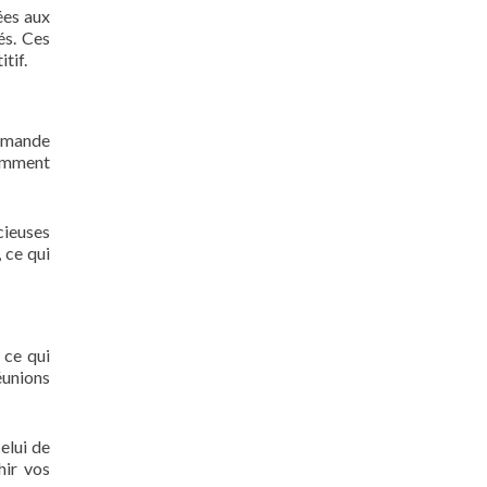
ées aux
és. Ces
tif.
demande
Comment
cieuses
 ce qui
 ce qui
éunions
elui de
hir vos