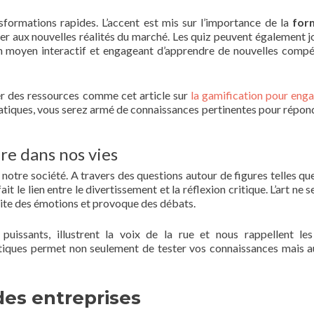
sformations rapides. L’accent est mis sur l’importance de la
for
er aux nouvelles réalités du marché. Les quiz peuvent également j
 un moyen interactif et engageant d’apprendre de nouvelles comp
er des ressources comme cet article sur
la gamification pour enga
atiques, vous serez armé de connaissances pertinentes pour répon
ure dans nos vies
otre société. A travers des questions autour de figures telles que
t le lien entre le divertissement et la réflexion critique. L’art ne s
uscite des émotions et provoque des débats.
uissants, illustrent la voix de la rue et nous rappellent les
iques permet non seulement de tester vos connaissances mais a
des entreprises