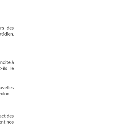
ers des
tidien.
ncite à
-ils le
uvelles
exion.
act des
ent nos