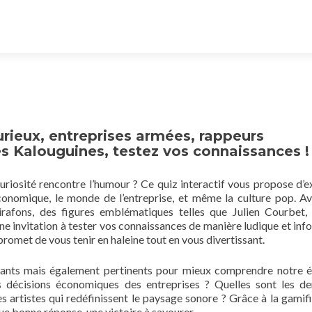
curieux, entreprises armées, rappeurs
es Kalouguines, testez vos connaissances !
uriosité rencontre l’humour ? Ce quiz interactif vous propose d’e
économique, le monde de l’entreprise, et même la culture pop. A
rafons, des figures emblématiques telles que Julien Courbet,
ne invitation à tester vos connaissances de manière ludique et info
romet de vous tenir en haleine tout en vous divertissant.
ants mais également pertinents pour mieux comprendre notre 
s décisions économiques des entreprises ? Quelles sont les de
 artistes qui redéfinissent le paysage sonore ? Grâce à la gamifi
ue bonne réponse, une victoire à savourer.