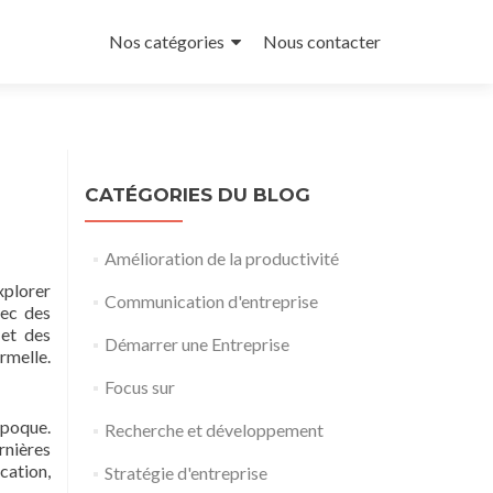
Aller
au
Nos catégories
Nous contacter
contenu
principal
CATÉGORIES DU BLOG
Amélioration de la productivité
xplorer
Communication d'entreprise
vec des
 et des
Démarrer une Entreprise
rmelle.
Focus sur
époque.
Recherche et développement
rnières
cation,
Stratégie d'entreprise