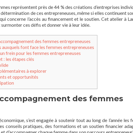
emmes représentent près de 44 % des créations d’entreprises individ
a détermination de ces entrepreneuses, même si elles continuent so
qui concerne l’accès au financement et le soutien. Cet atelier à L
 surmonter ces défis et donner vie à leur idée.
s l’accompagnement des femmes entrepreneuses
es auxquels font face les femmes entrepreneuses
 un frein pour les femmes entrepreneuses
t : les étapes clés
olide
plémentaires à explorer
nts et opportunités
cipation
 l’accompagnement des femmes
ve économique, s’est engagée à soutenir tout au long de l’année les
 des conseils pratiques, des formations et un soutien financier ada
pirer et d’accompagner chaque femme dans son parcours entrepreneuri