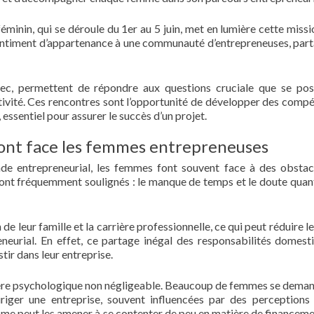
éminin, qui se déroule du 1er au 5 juin, met en lumière cette missi
entiment d’appartenance à une communauté d’entrepreneuses, par
ec, permettent de répondre aux questions cruciale que se po
ivité. Ces rencontres sont l’opportunité de développer des comp
 essentiel pour assurer le succès d’un projet.
 font face les femmes entrepreneuses
de entrepreneurial, les femmes font souvent face à des obstac
sont fréquemment soulignés : le manque de temps et le doute quant
 leur famille et la carrière professionnelle, ce qui peut réduire l
eneurial. En effet, ce partage inégal des responsabilités domest
tir dans leur entreprise.
rrière psychologique non négligeable. Beaucoup de femmes se deman
riger une entreprise, souvent influencées par des perceptions
sme peut les amener à se contenter de peu en matière de financeme