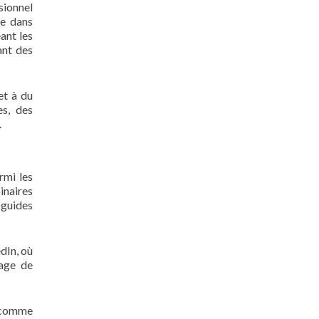
sionnel
le dans
ant les
ant des
et à du
es, des
.
rmi les
inaires
 guides
dIn, où
tage de
t comme