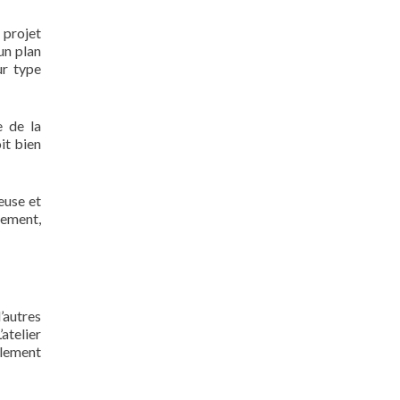
e projet
un plan
ur type
e de la
it bien
euse et
cement,
’autres
atelier
llement