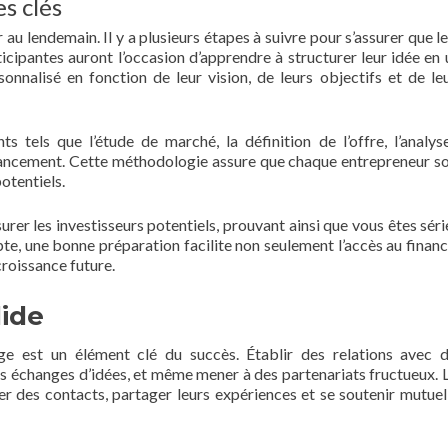
es clés
r au lendemain. Il y a plusieurs étapes à suivre pour s’assurer que l
rticipantes auront l’occasion d’apprendre à structurer leur idée en 
sonnalisé en fonction de leur vision, de leurs objectifs et de le
ts tels que l’étude de marché, la définition de l’offre, l’analys
inancement. Cette méthodologie assure que chaque entrepreneur so
otentiels.
urer les investisseurs potentiels, prouvant ainsi que vous êtes séri
e, une bonne préparation facilite non seulement l’accès au finan
croissance future.
lide
e est un élément clé du succès. Établir des relations avec d
les échanges d’idées, et même mener à des partenariats fructueux. L’
er des contacts, partager leurs expériences et se soutenir mutue