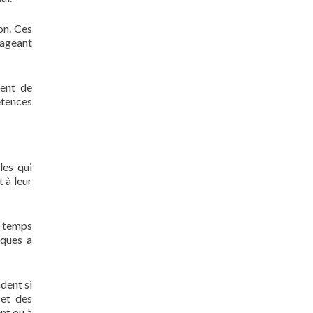
on. Ces
tageant
sent de
étences
les qui
 à leur
e temps
iques a
dent si
 et des
nt ou à