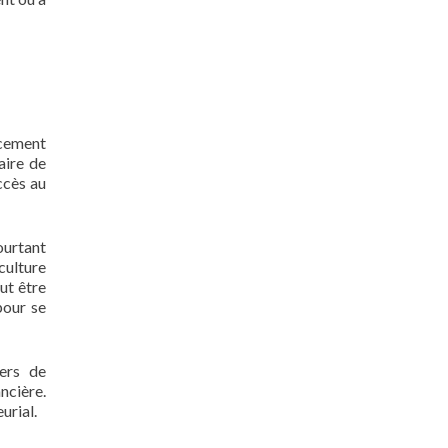
ncement
aire de
ccès au
ourtant
culture
ut être
pour se
iers de
ncière.
urial.