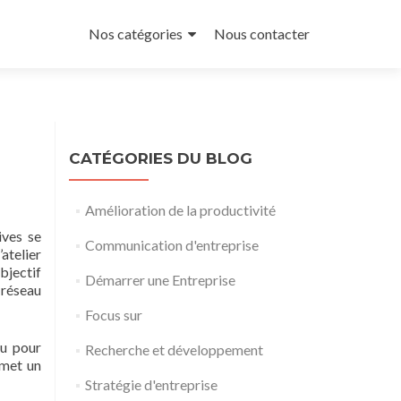
Aller
au
Nos catégories
Nous contacter
contenu
principal
CATÉGORIES DU BLOG
Amélioration de la productivité
ives se
Communication d'entreprise
atelier
bjectif
Démarrer une Entreprise
 réseau
Focus sur
çu pour
Recherche et développement
omet un
Stratégie d'entreprise