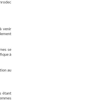
anrodec
à venir
ulement
mmes se
fique à
tion au
s étant
 femmes