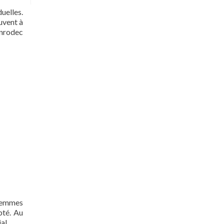
uelles.
uvent à
anrodec
 femmes
pté. Au
al.