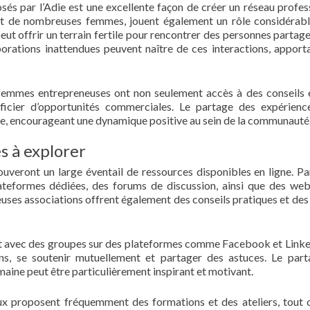
s par l’Adie est une excellente façon de créer un réseau profes
pent de nombreuses femmes, jouent également un rôle considérab
peut offrir un terrain fertile pour rencontrer des personnes partage
orations inattendues peuvent naître de ces interactions, apport
es femmes entrepreneuses ont non seulement accès à des conseils 
icier d’opportunités commerciales. Le partage des expérienc
une, encourageant une dynamique positive au sein de la communauté
s à explorer
ouveront un large éventail de ressources disponibles en ligne. Pa
plateformes dédiées, des forums de discussion, ainsi que des web
euses associations offrent également des conseils pratiques et des
ant avec des groupes sur des plateformes comme Facebook et Linke
ns, se soutenir mutuellement et partager des astuces. Le par
ine peut être particulièrement inspirant et motivant.
caux proposent fréquemment des formations et des ateliers, tou