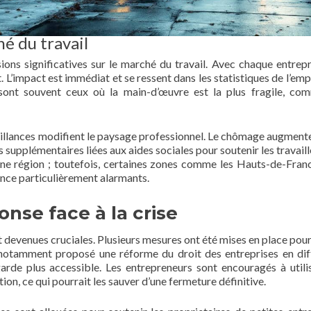
hé du travail
ions significatives sur le marché du travail. Avec chaque entrepr
 L’impact est immédiat et se ressent dans les statistiques de l’empl
 sont souvent ceux où la main-d’œuvre est la plus fragile, co
illances modifient le paysage professionnel. Le chômage augmente,
s supplémentaires liées aux aides sociales pour soutenir les travail
cune région ; toutefois, certaines zones comme les Hauts-de-Franc
ance particulièrement alarmants.
onse face à la crise
nt devenues cruciales. Plusieurs mesures ont été mises en place pour
notamment proposé une réforme du droit des entreprises en diff
arde plus accessible. Les entrepreneurs sont encouragés à utili
ation, ce qui pourrait les sauver d’une fermeture définitive.