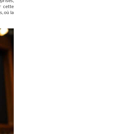
prises,
r cette
, où la