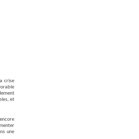
a crise
vorable
alement
les, et
 encore
gmenter
ans une