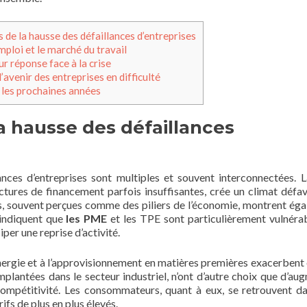
 de la hausse des défaillances d’entreprises
emploi et le marché du travail
ur réponse face à la crise
l’avenir des entreprises en difficulté
 les prochaines années
a hausse des défaillances
nces d’entreprises sont multiples et souvent interconnectées. L
tures de financement parfois insuffisantes, crée un climat défa
es, souvent perçues comme des piliers de l’économie, montrent ég
 indiquent que
les PME
et les TPE sont particulièrement vulnérab
per une reprise d’activité.
l’énergie et à l’approvisionnement en matières premières exacerbent
implantées dans le secteur industriel, n’ont d’autre choix que d’au
 compétitivité. Les consommateurs, quant à eux, se retrouvent d
rifs de plus en plus élevés.