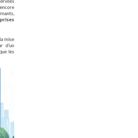
servées
 encore
rmants,
prises
la mise
r d’un
que les