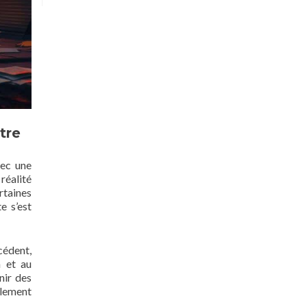
tre
vec une
réalité
rtaines
e s’est
cédent,
n et au
nir des
llement