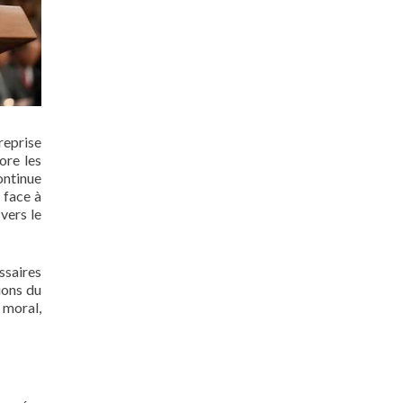
reprise
ore les
ontinue
 face à
vers le
ssaires
ions du
 moral,