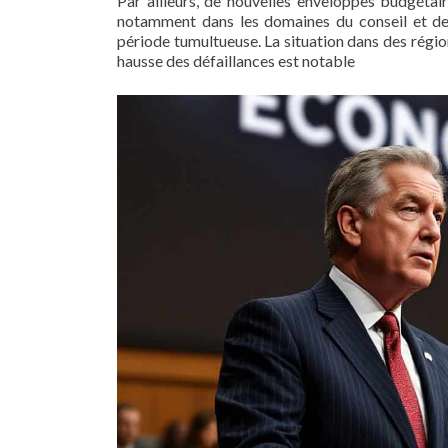
Par ailleurs, de nouvelles enveloppes budgétair
notamment dans les domaines du conseil et de
période tumultueuse. La situation dans des régi
hausse des défaillances est notable