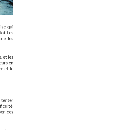
ise qui
oi. Les
mme les
 et les
leurs en
e et le
 tenter
iculté,
ser ces