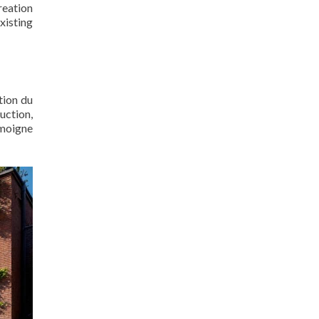
reation
xisting
tion du
uction,
émoigne