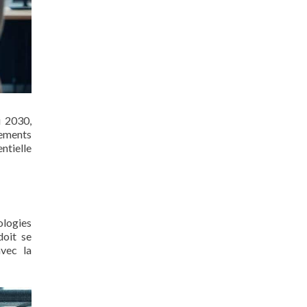
i 2030,
sements
ntielle
ologies
doit se
avec la