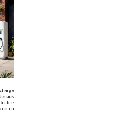
 chargé
tériaux
dustrie
enir un