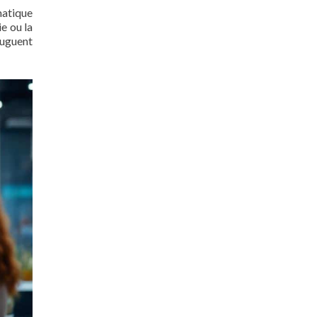
matique
ie ou la
juguent