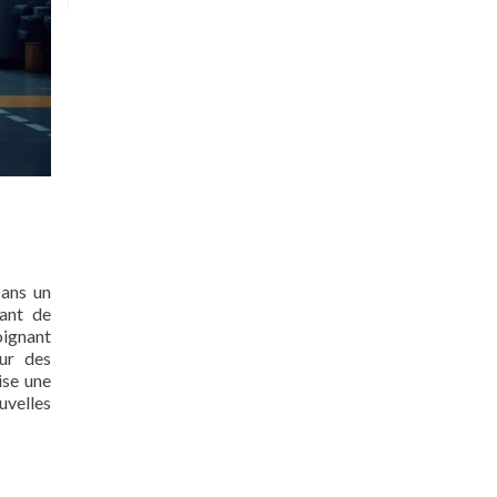
Dans un
tant de
oignant
œur des
ise une
uvelles