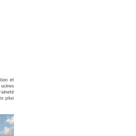
tion et
 usines
raineté
es plus