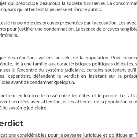
ujet qui préoccupe beaucoup la société tunisienne. La consomma
ajeurs qui affectent la jeunesse et l’ordre public.
esté l’ensemble des preuves présentées par l’accusation. Les avoc
ants pour justifier une condamnation. L’absence de preuves tangible
iminelle.
qué des réactions variées au sein de la population. Pour beau
éputé, lié à une famille aux caractéristiques politiques délicates, 
ises à l’encontre du système judiciaire, certains soutenant qu’il
tres, cependant, défendent le verdict en insistant sur la prés
solides avant de condamner quelqu’un.
 mettent en lumière le fossé entre les élites et le peuple. Les affa
uvent scrutées avec attention, et les attentes de la population en 
é du système judiciaire.
erdict
cations considérables pour le paysage juridique et politique en T