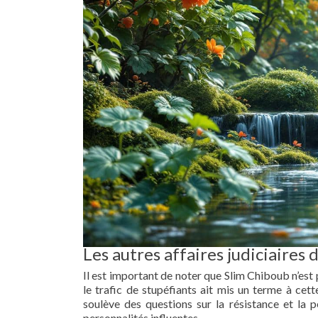
Les autres affaires judiciaires
Il est important de noter que Slim Chiboub n’est pa
le trafic de stupéfiants ait mis un terme à cett
soulève des questions sur la résistance et la 
personnalités influentes.