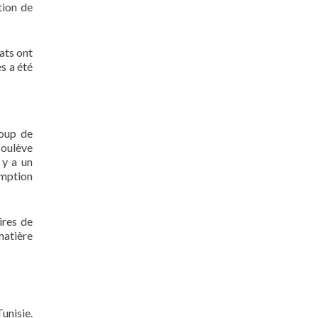
tion de
ats ont
s a été
coup de
soulève
 y a un
omption
ires de
matière
unisie.