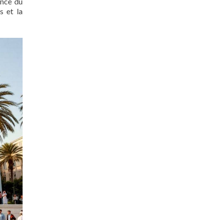
ance du
s et la