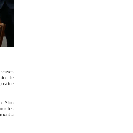
breuses
aire de
justice
re Slim
our les
ement a