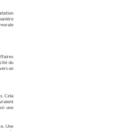
elation
manière
 morale
affaires
cité du
vers un
s. Cela
vraient
nsi une
ce. Une