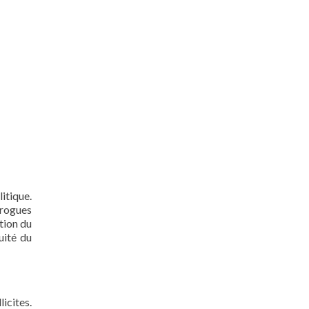
itique.
drogues
tion du
uité du
icites.