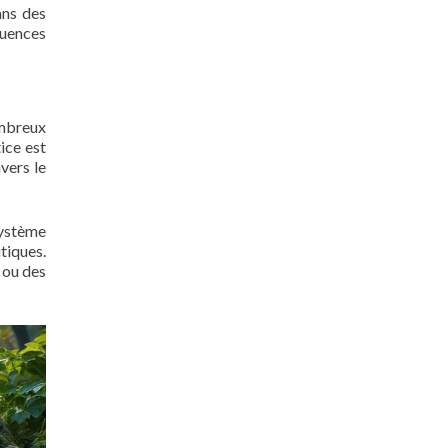
ans des
luences
ombreux
tice est
vers le
système
tiques.
 ou des