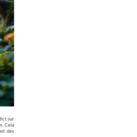
dict sur
n. Cela
ant des