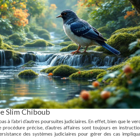
 de Slim Chiboub
s à l’abri d’autres poursuites judiciaires. En effet, bien que le ver
e procédure précise, d’autres affaires sont toujours en instructio
persistance des systèmes judiciaires pour gérer des cas impliqu