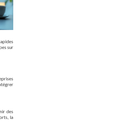
rapides
pes sur
eprises
ntégrer
nir des
rts, la