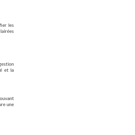
ier les
lairées
gestion
é et la
rouvant
ure une