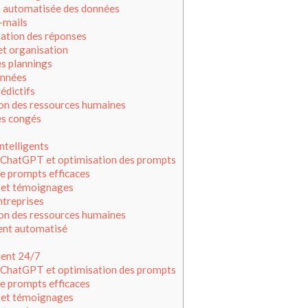
n automatisée des données
-mails
ation des réponses
et organisation
s plannings
onnées
rédictifs
on des ressources humaines
es congés
ntelligents
e ChatGPT et optimisation des prompts
e prompts efficaces
 et témoignages
ntreprises
on des ressources humaines
nt automatisé
ient 24/7
e ChatGPT et optimisation des prompts
e prompts efficaces
 et témoignages