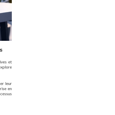
s
ives et
explore
er leur
rise en
ocessus