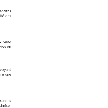
antités
ité des
ibilité
tion du
nvoyant
ure une
grandes
timiser