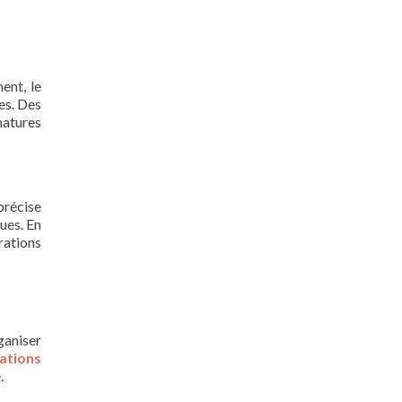
ent, le
es. Des
natures
précise
ues. En
rations
ganiser
cations
.